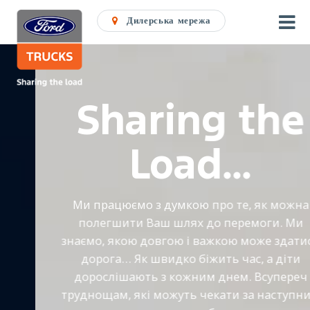
Дилерська мережа
Sharing the
Load...
Ми працюємо з думкою про те, як можна
полегшити Ваш шлях до перемоги. Ми
знаємо, якою довгою і важкою може здатися
дорога… Як швидко біжить час, а діти
дорослішають з кожним днем. Всупереч
труднощам, які можуть чекати за наступним