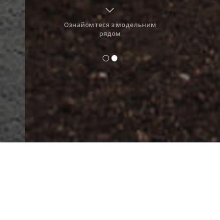
Ознайомтеся з модельним
рядом
Будівельна техніка
Це виживання
найсильніших на