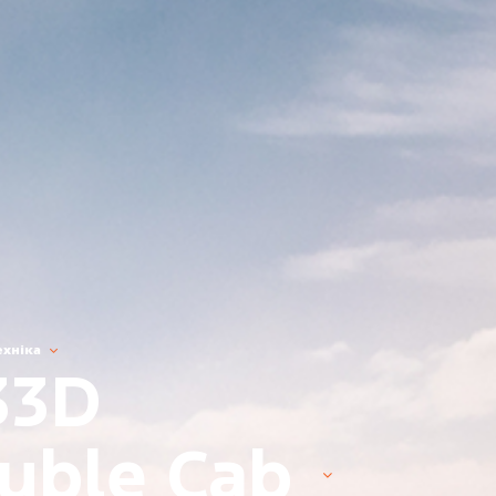
ехніка
33D
uble Cab