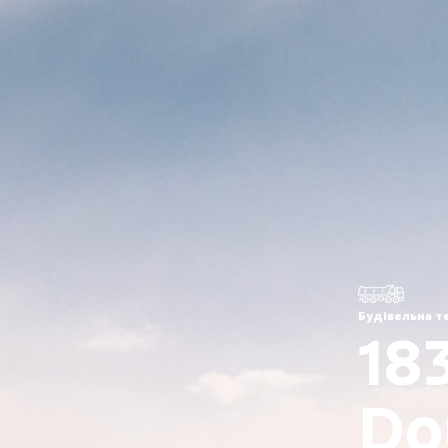
Будівельна т
18
Do